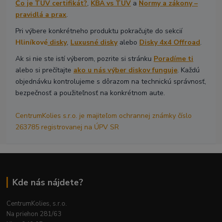
Čo je TÜV certifikát?
,
KBA vs TÜV
a
Normy a zákony –
pravidlá a prax
.
Pri výbere konkrétneho produktu pokračujte do sekcií
Hliníkové
disky
,
Luxusné disky
alebo
Disky 4x4 Offroad
.
Ak si nie ste istí výberom, pozrite si stránku
Poradíme ti
alebo si prečítajte
ako u nás výber diskov funguje
. Každú
objednávku kontrolujeme s dôrazom na technickú správnosť,
bezpečnosť a použiteľnosť na konkrétnom aute.
CentrumKolies s.r.o. je majiteľom ochrannej známky číslo
263785 registrovanej na ÚPV SR
Kde nás nájdete?
CentrumKolies, s.r.o.
Na priehon 281/63