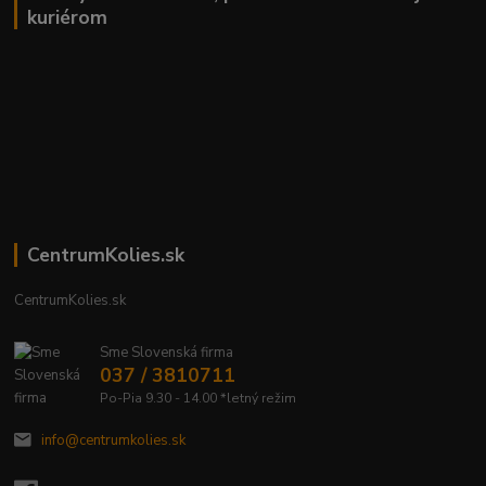
kuriérom
CentrumKolies.sk
CentrumKolies.sk
Sme Slovenská firma
037 / 3810711
Po-Pia 9.30 - 14.00 *letný režim
info@centrumkolies.sk