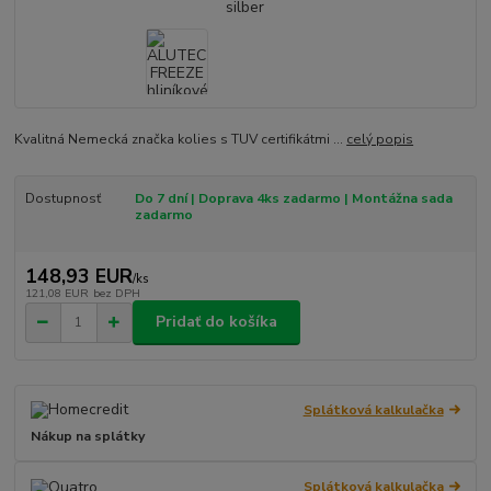
Kvalitná Nemecká značka kolies s TUV certifikátmi ...
celý popis
Dostupnosť
Do 7 dní | Doprava 4ks zadarmo | Montážna sada
zadarmo
148,93 EUR
/
ks
121,08 EUR
bez DPH
Pridať do košíka
Splátková kalkulačka
Nákup na splátky
Splátková kalkulačka