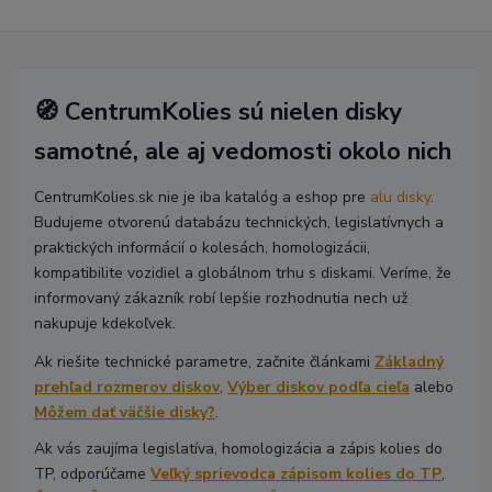
🧭 CentrumKolies sú nielen disky
samotné, ale aj vedomosti okolo nich
CentrumKolies.sk nie je iba katalóg a eshop pre
alu disky
.
Budujeme otvorenú databázu technických, legislatívnych a
praktických informácií o kolesách, homologizácii,
kompatibilite vozidiel a globálnom trhu s diskami. Veríme, že
informovaný zákazník robí lepšie rozhodnutia nech už
nakupuje kdekoľvek.
Ak riešite technické parametre, začnite článkami
Základný
prehľad rozmerov diskov
,
Výber diskov podľa cieľa
alebo
Môžem dať väčšie disky?
.
Ak vás zaujíma legislatíva, homologizácia a zápis kolies do
TP, odporúčame
Veľký sprievodca zápisom kolies do TP
,