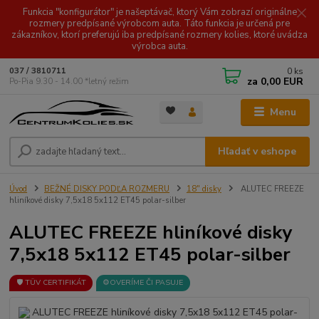
Funkcia "konfigurátor" je našeptávač, ktorý Vám zobrazí originálne
rozmery predpísané výrobcom auta. Táto funkcia je určená pre
zákazníkov, ktorí preferujú iba predpísané rozmery kolies, ktoré uvádza
výrobca auta.
0
ks
037 / 3810711
za
0,00 EUR
Po-Pia 9.30 - 14.00 *letný režim
Menu
Hľadať v eshope
Úvod
BEŽNÉ DISKY PODĽA ROZMERU
18" disky
ALUTEC FREEZE
hliníkové disky 7,5x18 5x112 ET45 polar-silber
ALUTEC FREEZE hliníkové disky
7,5x18 5x112 ET45 polar-silber
🛡️ TÜV CERTIFIKÁT
⚙️OVERÍME ČI PASUJE