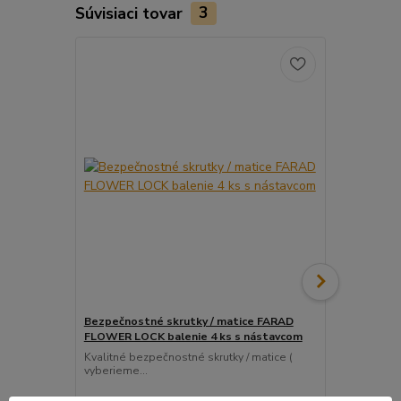
Súvisiaci tovar
3
Bezpečnostné skrutky / matice FARAD
Snímač (sen
FLOWER LOCK balenie 4 ks s nástavcom
ventil
Kvalitné bezpečnostné skrutky / matice (
Pre uľahčeni
vyberieme...
košíka tento..