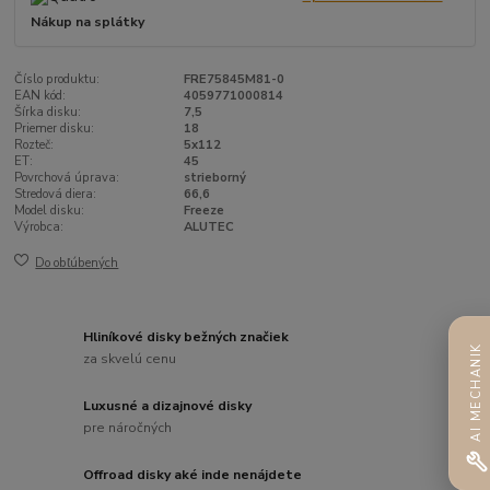
Nákup na splátky
Číslo produktu:
FRE75845M81-0
EAN kód:
4059771000814
Šírka disku:
7,5
Priemer disku:
18
Rozteč:
5x112
ET:
45
Povrchová úprava:
strieborný
Stredová diera:
66,6
Model disku:
Freeze
Výrobca:
ALUTEC
Do obľúbených
Hliníkové disky bežných značiek
AI MECHANIK
za skvelú cenu
Luxusné a dizajnové disky
pre náročných
Offroad disky aké inde nenájdete