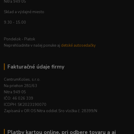
Nitra 949 05
Sklad a výdajné miesto
9.30 - 15.00
Pondelok - Piatok
Neprehliadnite v našej ponuke aj
detské autosedačky
Fakturačné údaje firmy
CentrumKolies, s.r.o.
Na priehon 281/63
Nitra 949 05
IČO: 46 026 339
ICDPH: SK2023190070
Zapísaná v OR OS Nitra oddiel Sro vložka č. 28399/N
Platby kartou online, pri odbere tovaru a aj