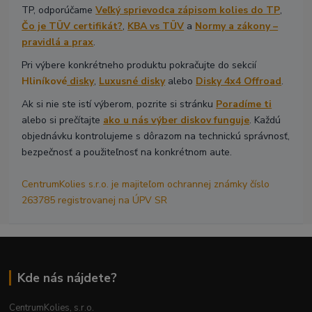
TP, odporúčame
Veľký sprievodca zápisom kolies do TP
,
Čo je TÜV certifikát?
,
KBA vs TÜV
a
Normy a zákony –
pravidlá a prax
.
Pri výbere konkrétneho produktu pokračujte do sekcií
Hliníkové
disky
,
Luxusné disky
alebo
Disky 4x4 Offroad
.
Ak si nie ste istí výberom, pozrite si stránku
Poradíme ti
alebo si prečítajte
ako u nás výber diskov funguje
. Každú
objednávku kontrolujeme s dôrazom na technickú správnosť,
bezpečnosť a použiteľnosť na konkrétnom aute.
CentrumKolies s.r.o. je majiteľom ochrannej známky číslo
263785 registrovanej na ÚPV SR
Kde nás nájdete?
CentrumKolies, s.r.o.