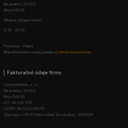
Na priehon 281/63
Nitra 949 05
Sklad a výdajné miesto
9.30 - 15.00
Pondelok - Piatok
Neprehliadnite v našej ponuke aj
detské autosedačky
Fakturačné údaje firmy
CentrumKolies, s.r.o.
Na priehon 281/63
Nitra 949 05
IČO: 46 026 339
ICDPH: SK2023190070
Zapísaná v OR OS Nitra oddiel Sro vložka č. 28399/N