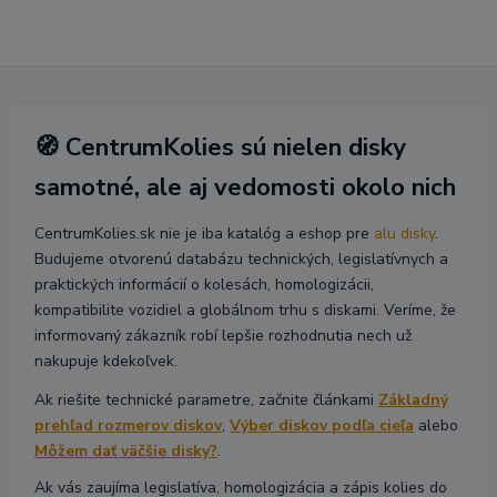
🧭 CentrumKolies sú nielen disky
samotné, ale aj vedomosti okolo nich
CentrumKolies.sk nie je iba katalóg a eshop pre
alu disky
.
Budujeme otvorenú databázu technických, legislatívnych a
praktických informácií o kolesách, homologizácii,
kompatibilite vozidiel a globálnom trhu s diskami. Veríme, že
informovaný zákazník robí lepšie rozhodnutia nech už
nakupuje kdekoľvek.
Ak riešite technické parametre, začnite článkami
Základný
prehľad rozmerov diskov
,
Výber diskov podľa cieľa
alebo
Môžem dať väčšie disky?
.
Ak vás zaujíma legislatíva, homologizácia a zápis kolies do