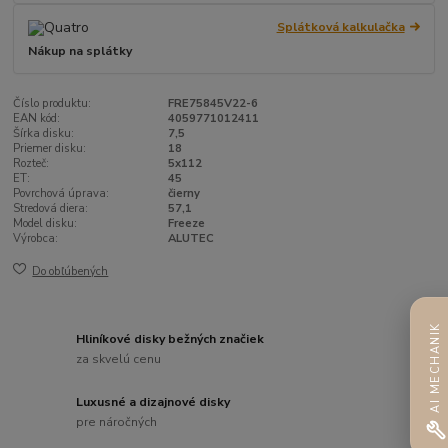
Splátková kalkulačka
Nákup na splátky
Číslo produktu:
FRE75845V22-6
EAN kód:
4059771012411
Šírka disku:
7,5
Priemer disku:
18
Rozteč:
5x112
ET:
45
Povrchová úprava:
čierny
Stredová diera:
57,1
Model disku:
Freeze
Výrobca:
ALUTEC
Do obľúbených
AI MECHANIK
Hliníkové disky bežných značiek
za skvelú cenu
Luxusné a dizajnové disky
pre náročných