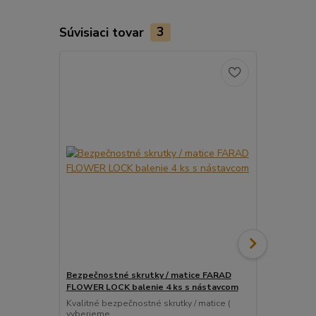
Súvisiaci tovar
3
Bezpečnostné skrutky / matice FARAD
Snímač (sen
FLOWER LOCK balenie 4 ks s nástavcom
ventil
Kvalitné bezpečnostné skrutky / matice (
Pre uľahčeni
vyberieme...
košíka tento..