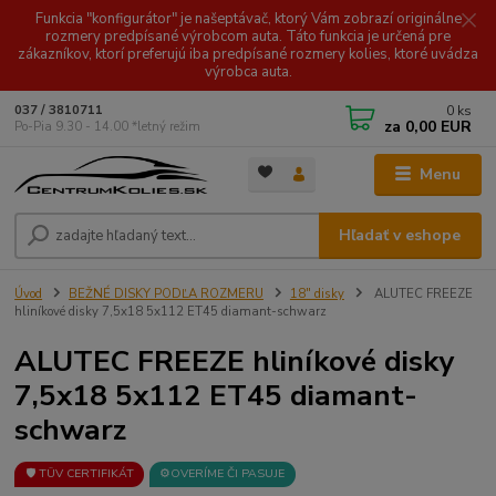
Funkcia "konfigurátor" je našeptávač, ktorý Vám zobrazí originálne
rozmery predpísané výrobcom auta. Táto funkcia je určená pre
zákazníkov, ktorí preferujú iba predpísané rozmery kolies, ktoré uvádza
výrobca auta.
0
ks
037 / 3810711
za
0,00 EUR
Po-Pia 9.30 - 14.00 *letný režim
Menu
Hľadať v eshope
Úvod
BEŽNÉ DISKY PODĽA ROZMERU
18" disky
ALUTEC FREEZE
hliníkové disky 7,5x18 5x112 ET45 diamant-schwarz
ALUTEC FREEZE hliníkové disky
7,5x18 5x112 ET45 diamant-
schwarz
🛡️ TÜV CERTIFIKÁT
⚙️OVERÍME ČI PASUJE