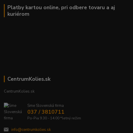
Platby kartou online, pri odbere tovaru a aj
kuriérom
CentrumKolies.sk
CentrumKolies.sk
Sme Slovenská firma
037 / 3810711
Po-Pia 9.30 - 14.00 *letný režim
info@centrumkolies.sk