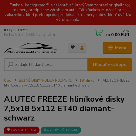
Funkcia "konfigurátor" je našeptávač, ktorý Vám zobrazí originálne
rozmery predpísané výrobcom auta. Táto funkcia je určená pre
zákazníkov, ktorí preferujú iba predpísané rozmery kolies, ktoré uvádza
výrobca auta.
0
ks
037 / 3810711
za
0,00 EUR
Po-Pia 9.30 - 14.00 *letný režim
Menu
Hľadať v eshope
Úvod
BEŽNÉ DISKY PODĽA ROZMERU
18" disky
ALUTEC FREEZE
hliníkové disky 7,5x18 5x112 ET40 diamant-schwarz
ALUTEC FREEZE hliníkové disky
7,5x18 5x112 ET40 diamant-
schwarz
🛡️ TÜV CERTIFIKÁT
⚙️OVERÍME ČI PASUJE