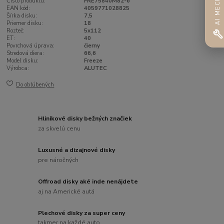
AI MECHANIK
Číslo produktu:
FRE75840M82-6
EAN kód:
4059771028825
Šírka disku:
7,5
Priemer disku:
18
Rozteč:
5x112
ET:
40
Povrchová úprava:
čierny
Stredová diera:
66,6
Model disku:
Freeze
Výrobca:
ALUTEC
Do obľúbených
Hliníkové disky bežných značiek
za skvelú cenu
Luxusné a dizajnové disky
pre náročných
Offroad disky aké inde nenájdete
aj na Americké autá
Plechové disky za super ceny
takmer na každé auto