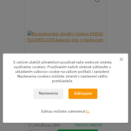
S cieľom uľahčiť užívateľom používať naše webové stránky
využívame cookies. Používaním našich stránok súhlasíte s
ukladaním súborov cookie na vašom počítači / zariadení.
Nastavenia cookies môžete zmeniť v nastavení vášho
prehliadača.
Bezpečnostné skrutky / matice FARAD
Snímač (sen
FLOWER LOCK balenie 4 ks s nástavcom
ventil
Súhlasím
Nastavenia
Kvalitné bezpečnostné skrutky / matice (
Pre uľahčeni
vyberieme...
košíka tento..
Súhlas môžete odmietnuť
tu
.
33,50 EUR
39,90 E
Na sklade |
/
sada
Doprava zadarmo
27,24 EUR
bez DPH
32,44 EUR
b