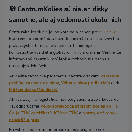
🧭 CentrumKolies sú nielen disky
samotné, ale aj vedomosti okolo nich
CentrumKolies.sk nie je iba katalóg a eshop pre
alu disky
.
Budujeme otvorenú databázu technických, legislatívnych a
praktických informácií o kolesách, homologizácii,
kompatibilite vozidiel a globálnom trhu s diskami. Veríme, že
informovaný zákazník robí lepšie rozhodnutia nech už
nakupuje kdekoľvek.
Ak riešite technické parametre, začnite článkami
Základný
prehľad rozmerov diskov
,
Výber diskov podľa cieľa
alebo
Môžem dať väčšie disky?
.
Ak vás zaujíma legislatíva, homologizácia a zápis kolies do
TP, odporúčame
Veľký sprievodca zápisom kolies do TP
,
Čo je TÜV certifikát?
,
KBA vs TÜV
a
Normy a zákony –
pravidlá a prax
.
Pri výbere konkrétneho produktu pokračujte do sekcií