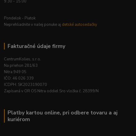
9.30 - 15.00
Pondelok - Piatok
Neprehliadnite v našej ponuke aj
detské autosedačky
Fakturačné údaje firmy
CentrumKolies, s.r.o.
Na priehon 281/63
Nitra 949 05
IČO: 46 026 339
ICDPH: SK2023190070
Zapísaná v OR OS Nitra oddiel Sro vložka č. 28399/N
Platby kartou online, pri odbere tovaru a aj
kuriérom