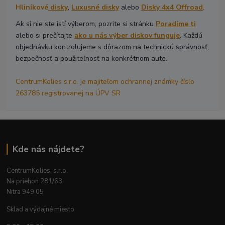
Hliníkové
disky
,
Luxusné disky
alebo
Disky 4x4 Offroad
.
Ak si nie ste istí výberom, pozrite si stránku
Poradíme ti
alebo si prečítajte
ako u nás výber diskov funguje
. Každú
objednávku kontrolujeme s dôrazom na technickú správnosť,
bezpečnosť a použiteľnosť na konkrétnom aute.
CentrumKolies s.r.o. je majiteľom ochrannej známky číslo
263785 registrovanej na ÚPV SR
Kde nás nájdete?
CentrumKolies, s.r.o.
Na priehon 281/63
Nitra 949 05
Sklad a výdajné miesto