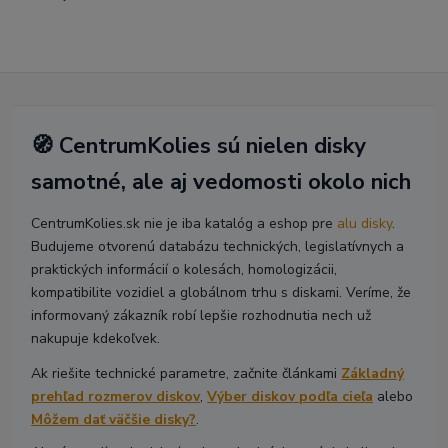
🧭 CentrumKolies sú nielen disky
samotné, ale aj vedomosti okolo nich
CentrumKolies.sk nie je iba katalóg a eshop pre
alu disky
.
Budujeme otvorenú databázu technických, legislatívnych a
praktických informácií o kolesách, homologizácii,
kompatibilite vozidiel a globálnom trhu s diskami. Veríme, že
informovaný zákazník robí lepšie rozhodnutia nech už
nakupuje kdekoľvek.
Ak riešite technické parametre, začnite článkami
Základný
prehľad rozmerov diskov
,
Výber diskov podľa cieľa
alebo
Môžem dať väčšie disky?
.