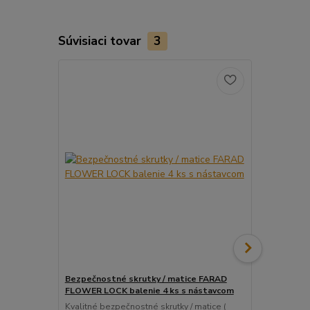
Súvisiaci tovar
3
Bezpečnostné skrutky / matice FARAD
Snímač (sen
FLOWER LOCK balenie 4 ks s nástavcom
ventil
Kvalitné bezpečnostné skrutky / matice (
Pre uľahčeni