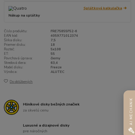
Splátková kalkulačka
Nákup na splátky
Číslo produktu:
FRE75855F52-6
EAN kód:
4059771012374
Šírka disku:
7,5
Priemer disku:
18
Rozteč:
5x108
ET:
55
Povrchová úprava:
čierny
Stredová diera:
63,4
Model disku:
Freeze
Výrobca:
ALUTEC
Do obľúbených
AI MECHANIK
Hliníkové disky bežných značiek
za skvelú cenu
Luxusné a dizajnové disky
pre náročných