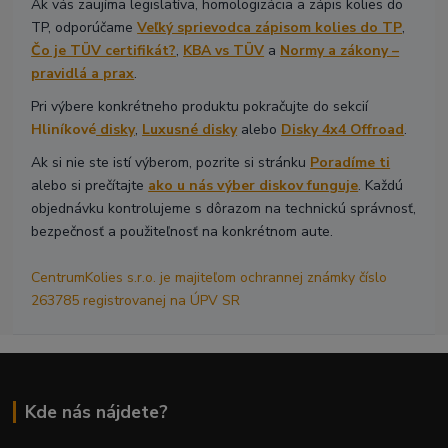
Ak vás zaujíma legislatíva, homologizácia a zápis kolies do
TP, odporúčame
Veľký sprievodca zápisom kolies do TP
,
Čo je TÜV certifikát?
,
KBA vs TÜV
a
Normy a zákony –
pravidlá a prax
.
Pri výbere konkrétneho produktu pokračujte do sekcií
Hliníkové
disky
,
Luxusné disky
alebo
Disky 4x4 Offroad
.
Ak si nie ste istí výberom, pozrite si stránku
Poradíme ti
alebo si prečítajte
ako u nás výber diskov funguje
. Každú
objednávku kontrolujeme s dôrazom na technickú správnosť,
bezpečnosť a použiteľnosť na konkrétnom aute.
CentrumKolies s.r.o. je majiteľom ochrannej známky číslo
263785 registrovanej na ÚPV SR
Kde nás nájdete?