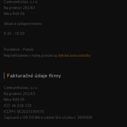
CentrumKolies, s.r.o.
Na priehon 281/63
Nitra 949 05
Sklad a výdajné miesto
9.30 - 15.00
Pondelok - Piatok
Neprehliadnite v našej ponuke aj
detské autosedačky
Fakturačné údaje firmy
CentrumKolies, s.r.o.
Na priehon 281/63
Nitra 949 05
IČO: 46 026 339
ICDPH: SK2023190070
Zapísaná v OR OS Nitra oddiel Sro vložka č. 28399/N