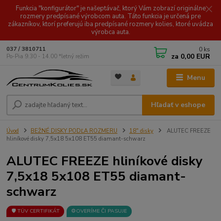
Funkcia "konfigurátor" je našeptávač, ktorý Vám zobrazí originálne
rozmery predpísané výrobcom auta. Táto funkcia je určená pre
zákazníkov, ktorí preferujú iba predpísané rozmery kolies, ktoré uvádza
výrobca auta.
0
ks
037 / 3810711
za
0,00 EUR
Po-Pia 9.30 - 14.00 *letný režim
Menu
Hľadať v eshope
Úvod
BEŽNÉ DISKY PODĽA ROZMERU
18" disky
ALUTEC FREEZE
hliníkové disky 7,5x18 5x108 ET55 diamant-schwarz
ALUTEC FREEZE hliníkové disky
7,5x18 5x108 ET55 diamant-
schwarz
🛡️ TÜV CERTIFIKÁT
⚙️OVERÍME ČI PASUJE