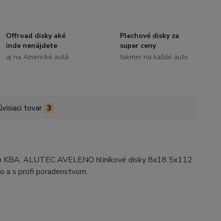
Offroad disky aké
Plechové disky za
inde nenájdete
super ceny
aj na Americké autá
takmer na každé auto
úvisiaci tovar
3
ením KBA. ALUTEC AVELENO hliníkové disky 8x18 5x112
o a s profi poradenstvom.