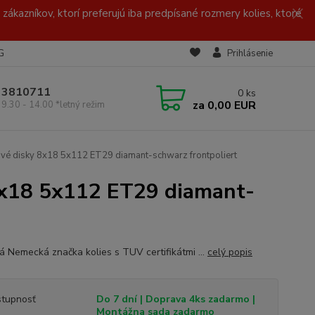
zákazníkov, ktorí preferujú iba predpísané rozmery kolies, ktoré
G
Prihlásenie
/ 3810711
0
ks
za
0,00 EUR
 9.30 - 14.00 *letný režim
é disky 8x18 5x112 ET29 diamant-schwarz frontpoliert
x18 5x112 ET29 diamant-
ná Nemecká značka kolies s TUV certifikátmi ...
celý popis
tupnosť
Do 7 dní | Doprava 4ks zadarmo |
Montážna sada zadarmo