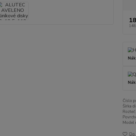
18
148
Nák
Nák
Číslo p
Šírka di
Rozteč:
Povrch
Model d
Do 