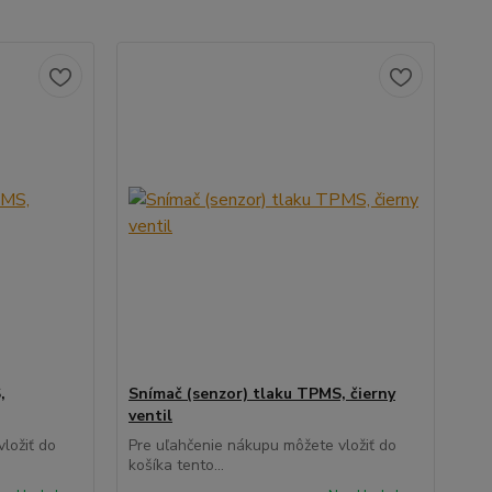
,
Snímač (senzor) tlaku TPMS, čierny
ventil
ložiť do
Pre uľahčenie nákupu môžete vložiť do
košíka tento...