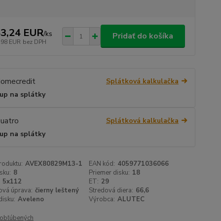
3,24 EUR
/
ks
Pridať do košíka
,98 EUR
bez DPH
Splátková kalkulačka
up na splátky
Splátková kalkulačka
up na splátky
roduktu:
AVEX80829M13-1
EAN kód:
4059771036066
sku:
8
Priemer disku:
18
5x112
ET:
29
ová úprava:
čierny leštený
Stredová diera:
66,6
isku:
Aveleno
Výrobca:
ALUTEC
obľúbených