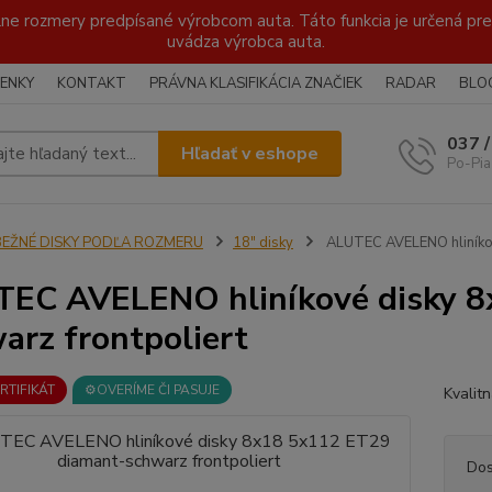
lne rozmery predpísané výrobcom auta. Táto funkcia je určená pre 
uvádza výrobca auta.
ENKY
KONTAKT
PRÁVNA KLASIFIKÁCIA ZNAČIEK
RADAR
BLO
037 
Hľadať v eshope
Po-Pia
BEŽNÉ DISKY PODĽA ROZMERU
18" disky
ALUTEC AVELENO hliníkov
EC AVELENO hliníkové disky 8
arz frontpoliert
ERTIFIKÁT
⚙️OVERÍME ČI PASUJE
Kvalit
Dos