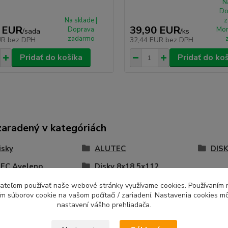
N
Do
Na sklade |
z
 EUR
39,90 EUR
Doprava
Mon
/
sada
/
ks
zadarmo
UR
bez DPH
32,44 EUR
bez DPH
Pridať do košíka
Pridať do ko
zaradený v kategóriách
isky
ALUTEC
DISK
EC Aveleno
Disky 8x18 5x112
ívateľom používať naše webové stránky využívame cookies. Používaním 
ím súborov cookie na vašom počítači / zariadení. Nastavenia cookies m
nastavení vášho prehliadača.