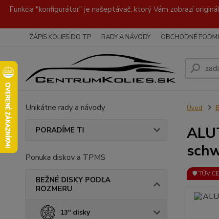
Funkcia "konfigurátor" je našeptávač, ktorý Vám zobrazí originá
ZÁPIS KOLIES DO TP
RADY A NÁVODY
OBCHODNÉ PODMI
Unikátne rady a návody
Úvod
ALUT
PORADÍME TI
schw
Ponuka diskov a TPMS
🛡️ TÜV C
BEŽNÉ DISKY PODĽA
ROZMERU
13" disky