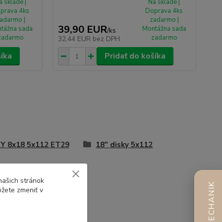
a sklade |
Na sklade |
prava 4ks
Doprava 4ks
adarmo |
zadarmo |
39,90 EUR
tážna sada
Montážna sada
/
ks
zadarmo
zadarmo
32,44 EUR
bez DPH
šíka
Pridať do košíka
Y 8x18 5x112 ET29
18" disky 5x112
našich stránok
AI MECHANIK
ôžete zmeniť v