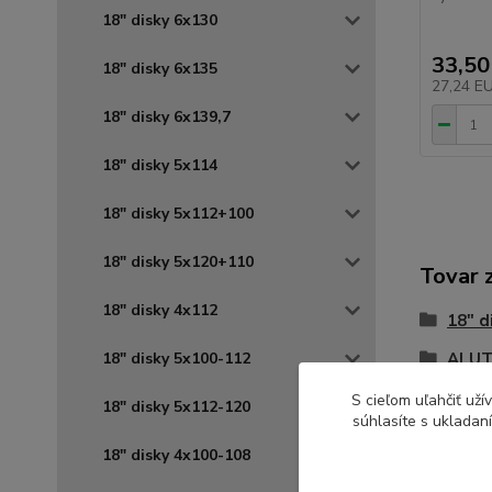
18" disky 6x130
33,50
18" disky 6x135
27,24 E
18" disky 6x139,7
18" disky 5x114
18" disky 5x112+100
18" disky 5x120+110
Tovar 
18" disky 4x112
18" d
18" disky 5x100-112
ALUT
S cieľom uľahčiť už
18" disky 5x112-120
súhlasíte s ukladan
18" disky 4x100-108