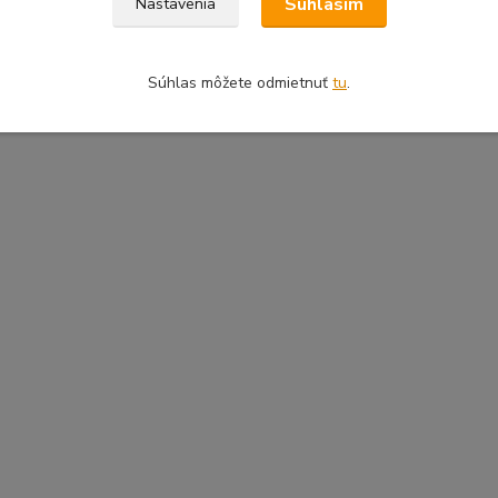
Súhlasím
Nastavenia
Súhlas môžete odmietnuť
tu
.