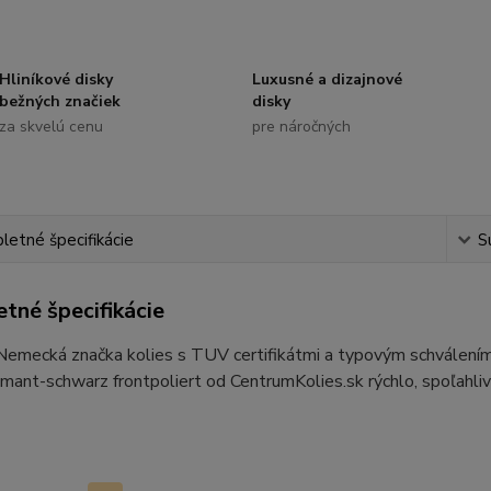
Hliníkové disky
Luxusné a dizajnové
bežných značiek
disky
za skvelú cenu
pre náročných
etné špecifikácie
S
tné špecifikácie
 Nemecká značka kolies s TUV certifikátmi a typovým schvál
ant-schwarz frontpoliert od CentrumKolies.sk rýchlo, spoľahliv