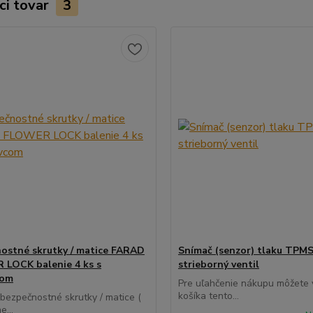
ci tovar
3
ostné skrutky / matice FARAD
Snímač (senzor) tlaku TPMS
LOCK balenie 4 ks s
strieborný ventil
com
Pre uľahčenie nákupu môžete v
košíka tento...
 bezpečnostné skrutky / matice (
e...