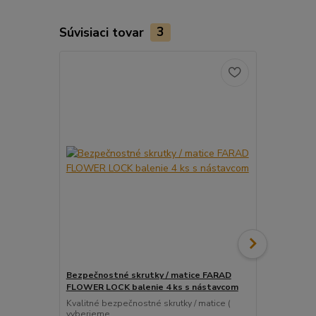
Súvisiaci tovar
3
Bezpečnostné skrutky / matice FARAD
Snímač (sen
FLOWER LOCK balenie 4 ks s nástavcom
ventil
Kvalitné bezpečnostné skrutky / matice (
Pre uľahčeni
vyberieme...
košíka tento..