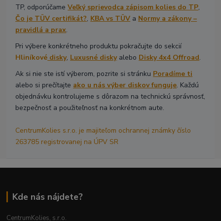
TP, odporúčame
Veľký sprievodca zápisom kolies do TP
,
Čo je TÜV certifikát?
,
KBA vs TÜV
a
Normy a zákony –
pravidlá a prax
.
Pri výbere konkrétneho produktu pokračujte do sekcií
Hliníkové
disky
,
Luxusné disky
alebo
Disky 4x4 Offroad
.
Ak si nie ste istí výberom, pozrite si stránku
Poradíme ti
alebo si prečítajte
ako u nás výber diskov funguje
. Každú
objednávku kontrolujeme s dôrazom na technickú správnosť,
bezpečnosť a použiteľnosť na konkrétnom aute.
CentrumKolies s.r.o. je majiteľom ochrannej známky číslo
263785 registrovanej na ÚPV SR
Kde nás nájdete?
CentrumKolies, s.r.o.