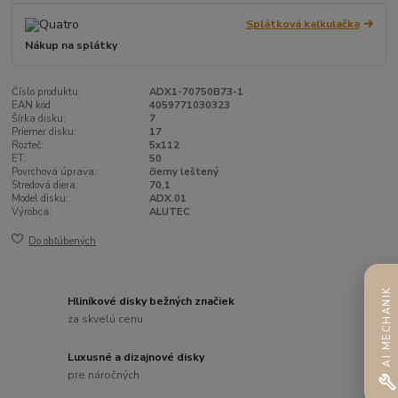
Splátková kalkulačka
Nákup na splátky
Číslo produktu:
ADX1-70750B73-1
EAN kód:
4059771030323
Šírka disku:
7
Priemer disku:
17
Rozteč:
5x112
ET:
50
Povrchová úprava:
čierny leštený
Stredová diera:
70,1
Model disku:
ADX.01
Výrobca:
ALUTEC
Do obľúbených
AI MECHANIK
Hliníkové disky bežných značiek
za skvelú cenu
Luxusné a dizajnové disky
pre náročných