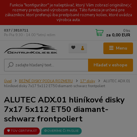
Funkcia "konfigurátor" je našeptávač, ktorý Vám zobrazí originálne
rozmery predpísané výrobcom auta. Táto funkcia je určená pre
zákazníkov, ktorí preferujú iba predpísané rozmery kolies, ktoré uvádza
výrobca auta.
0
ks
037 / 3810711
za
0,00 EUR
Po-Pia 9.30 - 14.00 *letný režim
Menu
Hľadať v eshope
Úvod
BEŽNÉ DISKY PODĽA ROZMERU
17" disky
ALUTEC ADX.01
hliníkové disky 7x17 5x112 ET50 diamant-schwarz frontpoliert
ALUTEC ADX.01 hliníkové disky
7x17 5x112 ET50 diamant-
schwarz frontpoliert
🛡️ TÜV CERTIFIKÁT
⚙️OVERÍME ČI PASUJE