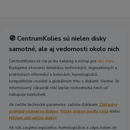
🧭 CentrumKolies sú nielen disky
samotné, ale aj vedomosti okolo nich
CentrumKolies.sk nie je iba katalóg a eshop pre
alu disky
.
Budujeme otvorenú databázu technických, legislatívnych a
praktických informácií o kolesách, homologizácii,
kompatibilite vozidiel a globálnom trhu s diskami. Veríme, že
informovaný zákazník robí lepšie rozhodnutia nech už
nakupuje kdekoľvek.
Ak riešite technické parametre, začnite článkami
Základný
prehľad rozmerov diskov
,
Výber diskov podľa cieľa
alebo
Môžem dať väčšie disky?
.
Ak vás zaujíma legislatíva, homologizácia a zápis kolies do