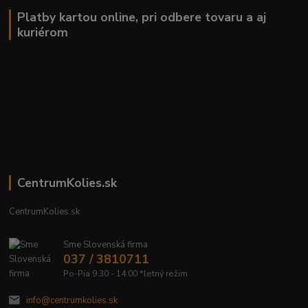
Platby kartou online, pri odbere tovaru a aj
kuriérom
CentrumKolies.sk
CentrumKolies.sk
Sme Slovenská firma
037 / 3810711
Po-Pia 9.30 - 14.00 *letný režim
info@centrumkolies.sk