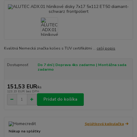
Kvalitná Nemecká značka kolies s TUV certifikátmi ...
celý popis
Dostupnosť
Do 7 dní | Doprava 4ks zadarmo | Montážna sada
zadarmo
151,53 EUR
/
ks
123,19 EUR
bez DPH
Pridať do košíka
Splátková kalkulačka
Nákup na splátky