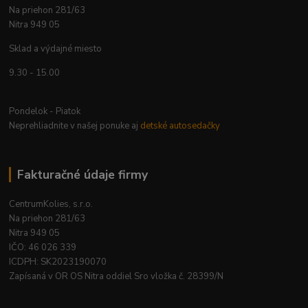
Na priehon 281/63
Nitra 949 05
Sklad a výdajné miesto
9.30 - 15.00
Pondelok - Piatok
Neprehliadnite v našej ponuke aj
detské autosedačky
Fakturačné údaje firmy
CentrumKolies, s.r.o.
Na priehon 281/63
Nitra 949 05
IČO: 46 026 339
ICDPH: SK2023190070
Zapísaná v OR OS Nitra oddiel Sro vložka č. 28399/N